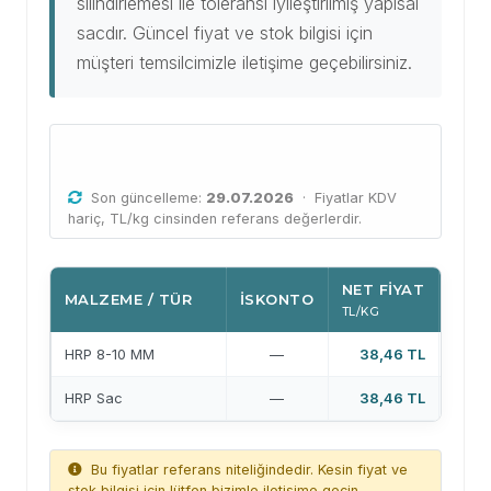
silindirlemesi ile toleransı iyileştirilmiş yapısal
sacdır. Güncel fiyat ve stok bilgisi için
müşteri temsilcimizle iletişime geçebilirsiniz.
Güncel HRP Sac Fiyatları
Son güncelleme:
29.07.2026
· Fiyatlar KDV
hariç, TL/kg cinsinden referans değerlerdir.
NET FIYAT
MALZEME / TÜR
İSKONTO
TEKL
TL/KG
Fi
HRP 8-10 MM
—
38,46 TL
Fi
HRP Sac
—
38,46 TL
Bu fiyatlar referans niteliğindedir. Kesin fiyat ve
stok bilgisi için lütfen bizimle iletişime geçin.