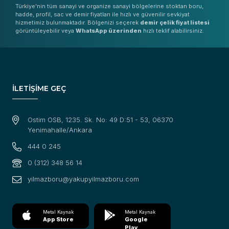
Türkiye'nin tüm sanayi ve organize sanayi bölgelerine stoktan boru,
hadde, profil, sac ve demir fiyatları ile hızlı ve güvenilir sevkiyat
hizmetimiz bulunmaktadır. Bölgenizi seçerek
demir çelik fiyat listesi
görüntüleyebilir veya
WhatsApp üzerinden
hızlı teklif alabilirsiniz.
İLETİŞİME GEÇ
Ostim OSB, 1235. Sk. No: 49 D:51 - 53, 06370
Yenimahalle/Ankara
444 0 245
0 (312) 348 56 14
yilmazboru@yakupyilmazboru.com
Metal Kaynak
Metal Kaynak
App Store
Google
Play