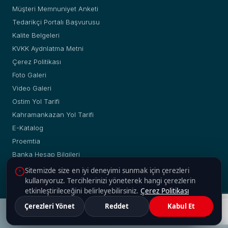
Müşteri Memnuniyet Anketi
Tedarikçi Portalı Başvurusu
Kalite Belgeleri
KVKK Aydnlatma Metni
Çerez Politikası
Foto Galeri
Video Galeri
Ostim Yol Tarifi
Kahramankazan Yol Tarifi
E-Katalog
Proemtia
Banka Hesap Bilgileri
Sitemizde size en iyi deneyimi sunmak için çerezleri
kullanıyoruz. Tercihlerinizi yöneterek hangi çerezlerin
etkinleştirileceğini belirleyebilirsiniz.
Çerez Politikası
© Copyright 2019 - 2026 | Yakup Yılmaz Boru Profil A.Ş. |
Çerezleri Yönet
Reddet
Kabul Et
Web :
2H Web
Adres
Güncel Fiyatlar
Malzeme Ara
Hesaplama
İletişim