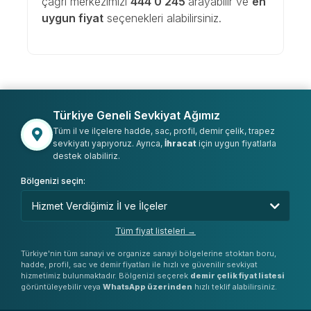
çağrı merkezimizi
444 0 245
arayabilir ve
en
uygun fiyat
seçenekleri alabilirsiniz.
Türkiye Geneli Sevkiyat Ağımız
Tüm il ve ilçelere hadde, sac, profil, demir çelik, trapez
sevkiyatı yapıyoruz. Ayrıca,
İhracat
için uygun fiyatlarla
destek olabiliriz.
Bölgenizi seçin:
Tüm fiyat listeleri →
Türkiye'nin tüm sanayi ve organize sanayi bölgelerine stoktan boru,
hadde, profil, sac ve demir fiyatları ile hızlı ve güvenilir sevkiyat
hizmetimiz bulunmaktadır. Bölgenizi seçerek
demir çelik fiyat listesi
görüntüleyebilir veya
WhatsApp üzerinden
hızlı teklif alabilirsiniz.