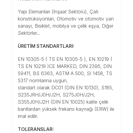
Yapı Elemanları (İnşaat Sektörü), Çatı
konstrüksiyonları, Otomotiv ve otomotiv yan
sanayi, Bisiklet, mobilya ve çelik eşya, Diğer
Sektörler...
ÜRETİM STANDARTLARI:
EN 10305-5 ( TS EN 10305-5 ), EN 10219 (
TS EN 10219 )CE MARKED, DIN 2395, DIN
59411, BS 6363, ASTM A 500, SI 1458, TS
5317 normlarına uygun,
standart olarak DC01 (DIN EN 10130), S185,
S235JRH/J0H/J2H, S275J0H/J2H,
S355J0H/J2H (DIN EN 10025) kalite çelik
bantlardan yüksek frekans kaynağı (ERW) ile
imal edilir.
TOLERANSLAR: