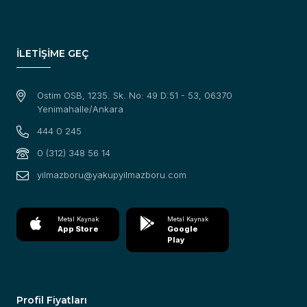
İLETİŞİME GEÇ
Ostim OSB, 1235. Sk. No: 49 D:51 - 53, 06370
Yenimahalle/Ankara
444 0 245
0 (312) 348 56 14
yilmazboru@yakupyilmazboru.com
Metal Kaynak
Metal Kaynak
App Store
Google
Play
Profil Fiyatları