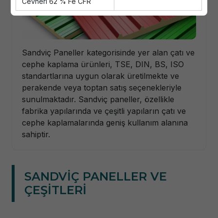
Sandviç Paneller kategorisinde yer alan çatı ve
cephe kaplama ürünleri, TSE, DIN, BS, ISO
standartlarına uygun olarak üretilmekte ve
perakende veya toptan satış seçenekleriyle
sunulmaktadır. Sandviç paneller, özellikle
fabrika yapılarında ve çeşitli yapıların çatı ve
cephe kaplamalarında geniş kullanım alanına
sahiptir.
SANDVİÇ PANELLER VE
ÇEŞİTLERİ