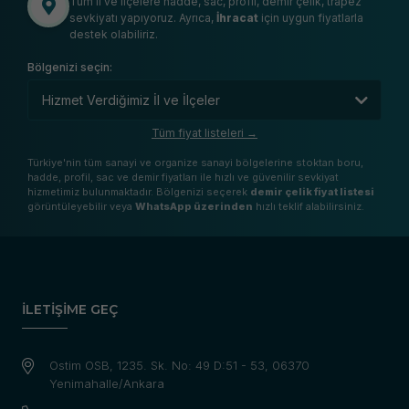
Tüm il ve ilçelere hadde, sac, profil, demir çelik, trapez
sevkiyatı yapıyoruz. Ayrıca,
İhracat
için uygun fiyatlarla
destek olabiliriz.
Bölgenizi seçin:
Tüm fiyat listeleri →
Türkiye'nin tüm sanayi ve organize sanayi bölgelerine stoktan boru,
hadde, profil, sac ve demir fiyatları ile hızlı ve güvenilir sevkiyat
hizmetimiz bulunmaktadır. Bölgenizi seçerek
demir çelik fiyat listesi
görüntüleyebilir veya
WhatsApp üzerinden
hızlı teklif alabilirsiniz.
İLETİŞİME GEÇ
Ostim OSB, 1235. Sk. No: 49 D:51 - 53, 06370
Yenimahalle/Ankara