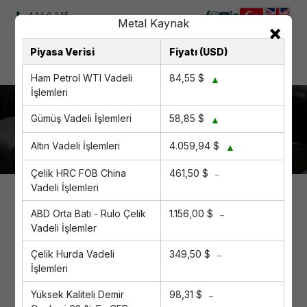
444 0 245
Sandviç Paneller
Anasayfa
Ürün Kategorileri
Sandviç Paneller