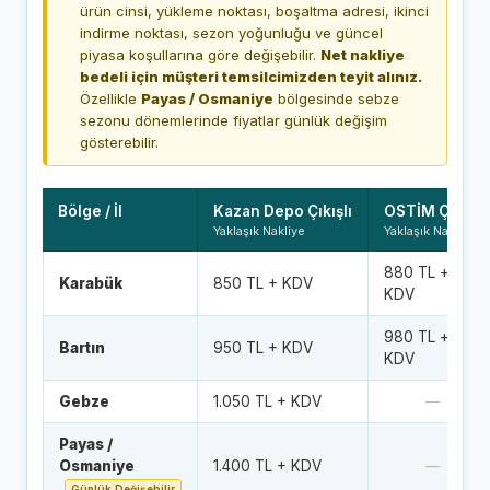
ürün cinsi, yükleme noktası, boşaltma adresi, ikinci
indirme noktası, sezon yoğunluğu ve güncel
piyasa koşullarına göre değişebilir.
Net nakliye
bedeli için müşteri temsilcimizden teyit alınız.
Özellikle
Payas / Osmaniye
bölgesinde sebze
sezonu dönemlerinde fiyatlar günlük değişim
gösterebilir.
Bölge / İl
Kazan Depo Çıkışlı
OSTİM Çıkışlı
Yaklaşık Nakliye
Yaklaşık Nakliye
880 TL +
Karabük
850 TL + KDV
KDV
980 TL +
Bartın
950 TL + KDV
KDV
Gebze
1.050 TL + KDV
—
Payas /
Osmaniye
1.400 TL + KDV
—
Günlük Değişebilir