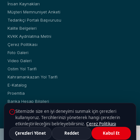
İnsan Kaynakları
Müşteri Memnuniyet Anketi
Tedarikçi Portalı Başvurusu
Kalite Belgeleri
KVKK Aydnlatma Metni
Çerez Politikası
Foto Galeri
Video Galeri
Ostim Yol Tarifi
Kahramankazan Yol Tarifi
E-Katalog
Proemtia
Banka Hesap Bilgileri
Sitemizde size en iyi deneyimi sunmak için çerezleri
kullanıyoruz. Tercihlerinizi yöneterek hangi çerezlerin
etkinleştirileceğini belirleyebilirsiniz.
Çerez Politikası
© Copyright 2019 - 2026 | Yakup Yılmaz Boru Profil A.Ş. |
Çerezleri Yönet
Reddet
Kabul Et
Web :
2H Web