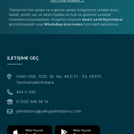
Tüm fiyat listeleri →
Türkiye'nin tüm sanayi ve organize sanayi bölgelerine stoktan boru,
hadde, profil, sac ve demir fiyatları ile hızlı ve güvenilir sevkiyat
hizmetimiz bulunmaktadır. Bölgenizi seçerek
demir çelik fiyat listesi
görüntüleyebilir veya
WhatsApp üzerinden
hızlı teklif alabilirsiniz.
İLETİŞİME GEÇ
Ostim OSB, 1235. Sk. No: 49 D:51 - 53, 06370
Yenimahalle/Ankara
444 0 245
0 (312) 348 56 14
yilmazboru@yakupyilmazboru.com
Metal Kaynak
Metal Kaynak