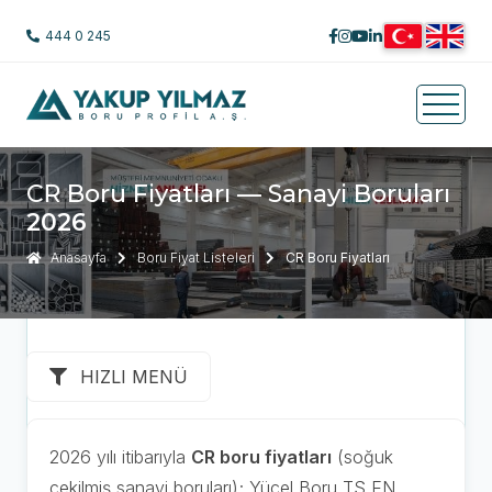
444 0 245
CR Boru Fiyatları — Sanayi Boruları
2026
Anasayfa
Boru Fiyat Listeleri
CR Boru Fiyatları
HIZLI MENÜ
2026 yılı itibarıyla
CR boru fiyatları
(soğuk
çekilmiş sanayi boruları); Yücel Boru TS EN