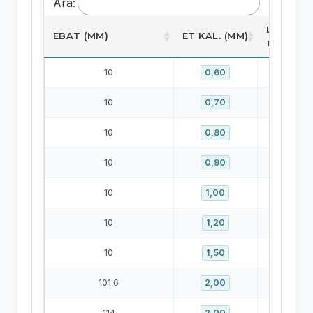
Ara:
LISTE FI
EBAT (MM)
ET KAL. (MM)
TL/METRE
10
1
0,60
10
1
0,70
10
1
0,80
10
0,90
10
1
1,00
10
2
1,20
10
2
1,50
101.6
26
2,00
114
29
2,00