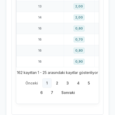
13
4
2,00
14
3
2,00
16
1
0,60
16
1
0,70
16
1
0,80
16
2
0,90
162 kayıttan 1 - 25 arasındaki kayıtlar gösteriliyor
Önceki
1
2
3
4
5
6
7
Sonraki