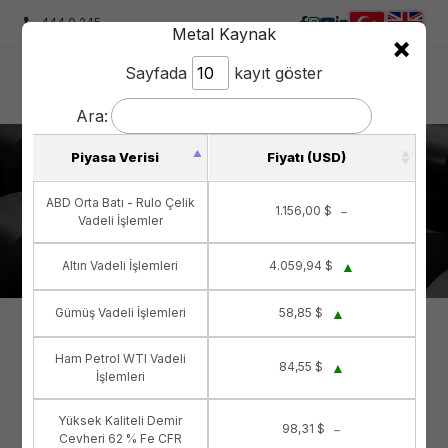
444 0 245
Sanayi Borusu Birim Ağırlıkları
Tablosu
Anasayfa
Teknik Bilgiler
Sanayi Borusu Birim Ağırlıkları Tablosu
HIZLI MENÜ