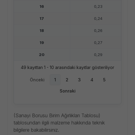
16
0,23
0,
17
0,24
0,
18
0,26
0
19
0,27
0,
20
0,29
0,
49 kayıttan 1 - 10 arasındaki kayıtlar gösteriliyor
Önceki
1
2
3
4
5
Sonraki
(Sanayi Borusu Birim Ağırlıkları Tablosu)
tablosundan ilgili malzeme hakkında teknik
bilgilere bakabilirsiniz.