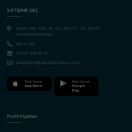
İLETİŞİME GEÇ
Ostim OSB, 1235. Sk. No: 49 D:51 - 53, 06370
Yenimahalle/Ankara
444 0 245
0 (312) 348 56 14
yilmazboru@yakupyilmazboru.com
Metal Kaynak
Metal Kaynak
App Store
Google
Play
Profil Fiyatları