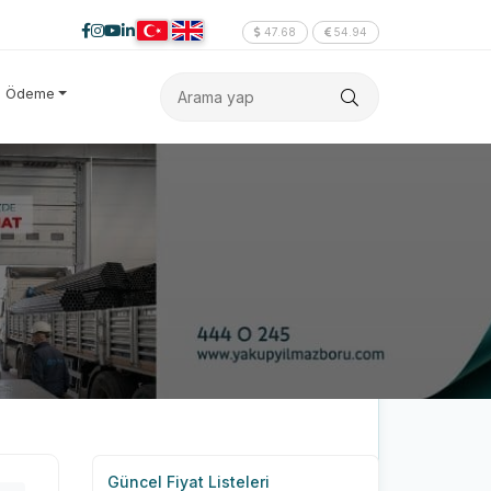
47.68
54.94
e Ödeme
Güncel Fiyat Listeleri