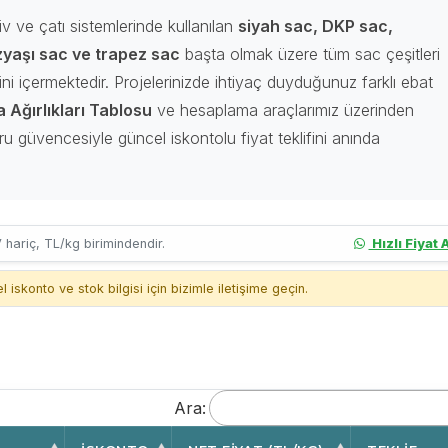
iv ve çatı sistemlerinde kullanılan
siyah sac, DKP sac,
zyaşı sac ve trapez sac
başta olmak üzere tüm sac çeşitleri
erini içermektedir. Projelerinizde ihtiyaç duyduğunuz farklı ebat
 Ağırlıkları Tablosu
ve hesaplama araçlarımız üzerinden
ru güvencesiyle güncel iskontolu fiyat teklifini anında
 hariç, TL/kg birimindendir.
Hızlı Fiyat A
iskonto ve stok bilgisi için bizimle iletişime geçin.
Ara: