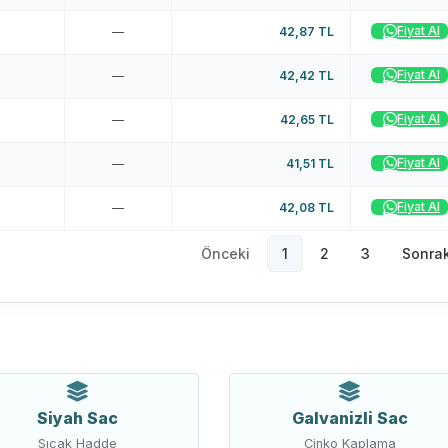
Fiyat Al
—
42,87 TL
Fiyat Al
—
42,42 TL
Fiyat Al
—
42,65 TL
Fiyat Al
—
41,51 TL
Fiyat Al
—
42,08 TL
Önceki
1
2
3
Sonrak
Siyah Sac
Galvanizli Sac
Sıcak Hadde
Çinko Kaplama