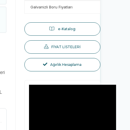
Galvanizli Boru Fiyatları
e-Katalog
FİYAT LİSTELERİ
Ağırlık Hesaplama
eri
TL