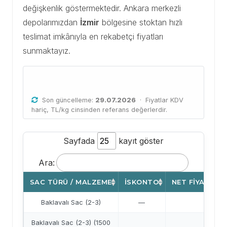
değişkenlik göstermektedir. Ankara merkezli
depolarımızdan
İzmir
bölgesine stoktan hızlı
teslimat imkânıyla en rekabetçi fiyatları
sunmaktayız.
İzmir Güncel Sac Fiyatları
Son güncelleme:
29.07.2026
· Fiyatlar KDV
hariç, TL/kg cinsinden referans değerlerdir.
Sayfada
kayıt göster
Ara:
SAC TÜRÜ / MALZEME
İSKONTO
NET FIYAT (TL
Baklavalı Sac (2-3)
—
41,6
Baklavalı Sac (2-3) (1500