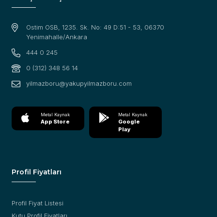
Ostim OSB, 1235. Sk. No: 49 D:51 - 53, 06370
Yenimahalle/Ankara
444 0 245
0 (312) 348 56 14
yilmazboru@yakupyilmazboru.com
Metal Kaynak
Metal Kaynak
App Store
Google
Play
Profil Fiyatları
Profil Fiyat Listesi
Kutu Profil Fiyatları