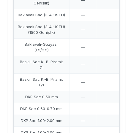
—
41,9
Genişlik)
Baklavalı Sac (3-4-ÜSTÜ)
—
41,
Baklavalı Sac (3-4-ÜSTÜ)
—
41,4
(1500 Genişlik)
Baklavali-Gozyasi;
—
41,6
(1.5/2.5)
Baskili Sac K.-B. Piramit
—
49,2
(1)
Baskili Sac K.-B. Piramit
—
41,2
(2)
DKP Sac 0.50 mm
—
42,1
DKP Sac 0.60-0.70 mm
—
42,0
DKP Sac 1.00-2.00 mm
—
41,6
DKP Sac 1.00-2.00 mm