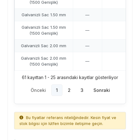
(1500 Genişlik)
Galvanizli Sac 1.50 mm
—
42,4
Galvanizli Sac 1.50 mm
—
42,6
(1500 Genişlik)
Galvanizli Sac 2.00 mm
—
41,
Galvanizli Sac 2.00 mm
—
42,0
(1500 Genişlik)
61 kayıttan 1 - 25 arasındaki kayıtlar gösteriliyor
Önceki
1
2
3
Sonraki
Bu fiyatlar referans niteliğindedir. Kesin fiyat ve
stok bilgisi için lütfen bizimle iletişime geçin.