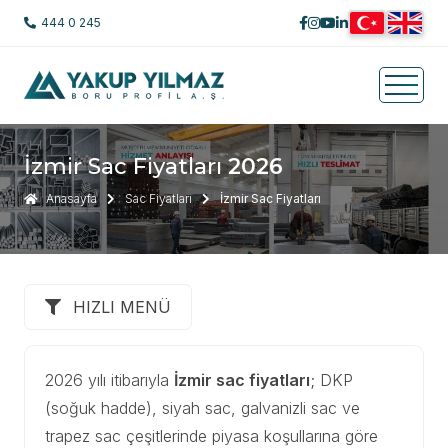
444 0 245
İzmir Sac Fiyatları
2026
Anasayfa
Sac Fiyatları
İzmir Sac Fiyatları
HIZLI MENÜ
2026 yılı itibarıyla
İzmir sac fiyatları
; DKP
(soğuk hadde), siyah sac, galvanizli sac ve
trapez sac çeşitlerinde piyasa koşullarına göre