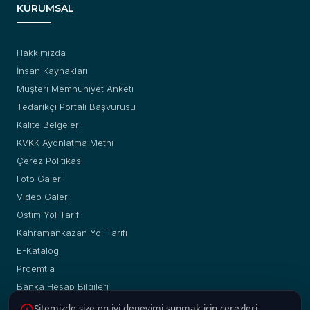
KURUMSAL
Hakkımızda
İnsan Kaynakları
Müşteri Memnuniyet Anketi
Tedarikçi Portalı Başvurusu
Kalite Belgeleri
KVKK Aydnlatma Metni
Çerez Politikası
Foto Galeri
Video Galeri
Ostim Yol Tarifi
Kahramankazan Yol Tarifi
E-Katalog
Proemtia
Banka Hesap Bilgileri
Sitemizde size en iyi deneyimi sunmak için çerezleri