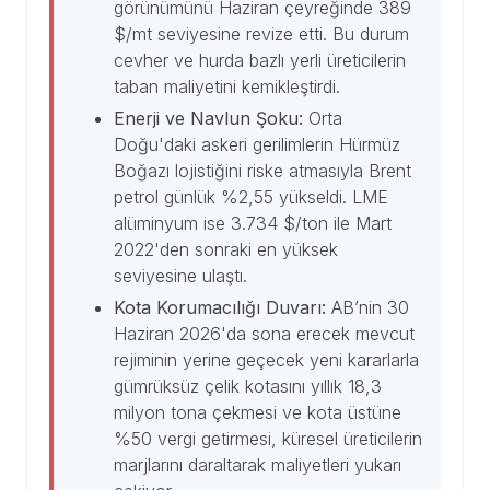
görünümünü Haziran çeyreğinde 389
$/mt seviyesine revize etti. Bu durum
cevher ve hurda bazlı yerli üreticilerin
taban maliyetini kemikleştirdi.
Enerji ve Navlun Şoku:
Orta
Doğu'daki askeri gerilimlerin Hürmüz
Boğazı lojistiğini riske atmasıyla Brent
petrol günlük %2,55 yükseldi. LME
alüminyum ise 3.734 $/ton ile Mart
2022'den sonraki en yüksek
seviyesine ulaştı.
Kota Korumacılığı Duvarı:
AB’nin 30
Haziran 2026'da sona erecek mevcut
rejiminin yerine geçecek yeni kararlarla
gümrüksüz çelik kotasını yıllık 18,3
milyon tona çekmesi ve kota üstüne
%50 vergi getirmesi, küresel üreticilerin
marjlarını daraltarak maliyetleri yukarı