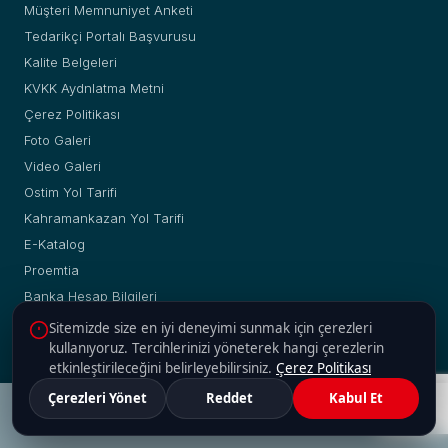
Müşteri Memnuniyet Anketi
Tedarikçi Portalı Başvurusu
Kalite Belgeleri
KVKK Aydnlatma Metni
Çerez Politikası
Foto Galeri
Video Galeri
Ostim Yol Tarifi
Kahramankazan Yol Tarifi
E-Katalog
Proemtia
Banka Hesap Bilgileri
Sitemizde size en iyi deneyimi sunmak için çerezleri
kullanıyoruz. Tercihlerinizi yöneterek hangi çerezlerin
etkinleştirileceğini belirleyebilirsiniz.
Çerez Politikası
© Copyright 2019 - 2026 | Yakup Yılmaz Boru Profil A.Ş. |
Çerezleri Yönet
Reddet
Kabul Et
Web :
2H Web
Adres
Güncel Fiyatlar
Malzeme Ara
Hesaplama
İletişim