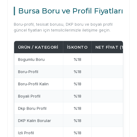
Bursa Boru ve Profil Fiyatları
Boru-profil, tesisat borusu, DKP boru ve boyalı profil
güncel fiyatları için temsilcilerimizle iletişime geçin.
ÜRÜN / KATEGORI
İSKONTO
NET FIYAT (TL/M)
Bogumlu Boru
%18
—
Boru-Profil
%18
—
Boru-Profil Kalin
%18
—
Boyali Profil
%18
—
Dkp Boru Profil
%18
—
DKP Kalin Borular
%18
—
Izli Profil
%18
—