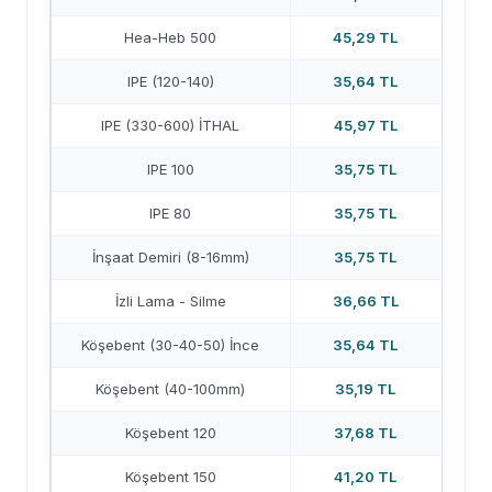
Hea-Heb 500
45,29 TL
IPE (120-140)
35,64 TL
IPE (330-600) İTHAL
45,97 TL
IPE 100
35,75 TL
IPE 80
35,75 TL
İnşaat Demiri (8-16mm)
35,75 TL
İzli Lama - Silme
36,66 TL
Köşebent (30-40-50) İnce
35,64 TL
Köşebent (40-100mm)
35,19 TL
Köşebent 120
37,68 TL
Köşebent 150
41,20 TL