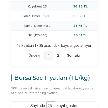
Köşebent 25
36,32 TL
Lama 10/60 - 10/100
36,55 TL
Lama-Silme-Kare
35,75 TL
NPI (120-140)
35,41 TL
42 kayıttan 1 - 25 arasındaki kayıtlar gösteriliyor
Önceki
1
2
Sonraki
Bursa Sac Fiyatları (TL/kg)
DKP, galvanizli, siyah sac, trapez, baklavalı-gözyaşı ve
özel saclar referans kg fiyatları.
Sayfada
kayıt göster