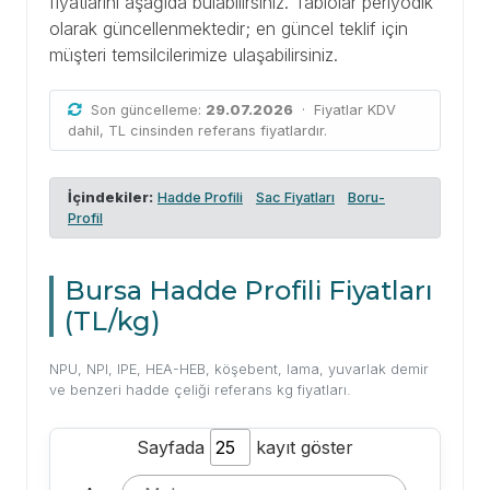
fiyatlarını aşağıda bulabilirsiniz. Tablolar periyodik
olarak güncellenmektedir; en güncel teklif için
müşteri temsilcilerimize ulaşabilirsiniz.
Son güncelleme:
29.07.2026
· Fiyatlar KDV
dahil, TL cinsinden referans fiyatlardır.
İçindekiler:
Hadde Profili
Sac Fiyatları
Boru-
Profil
Bursa Hadde Profili Fiyatları
(TL/kg)
NPU, NPI, IPE, HEA-HEB, köşebent, lama, yuvarlak demir
ve benzeri hadde çeliği referans kg fiyatları.
Sayfada
kayıt göster