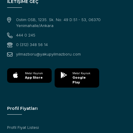
İLETİŞİME GEÇ
Ostim OSB, 1235. Sk. No: 49 D:51 - 53, 06370
Yenimahalle/Ankara
444 0 245
0 (312) 348 56 14
yilmazboru@yakupyilmazboru.com
Metal Kaynak
Metal Kaynak
App Store
Google
Play
Profil Fiyatları
Profil Fiyat Listesi