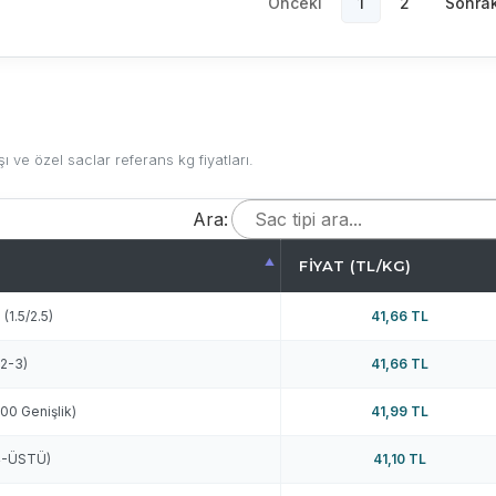
Önceki
1
2
Sonrak
ı ve özel saclar referans kg fiyatları.
Ara:
FIYAT (TL/KG)
(1.5/2.5)
41,66 TL
(2-3)
41,66 TL
500 Genişlik)
41,99 TL
-4-ÜSTÜ)
41,10 TL