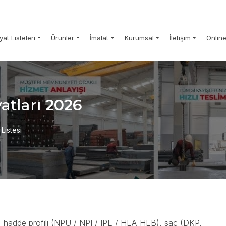
iyat Listeleri
Ürünler
İmalat
Kurumsal
İletişim
Onlin
atları
2026
 Listesi
i, hadde profili (NPU / NPI / IPE / HEA-HEB), sac (DKP,