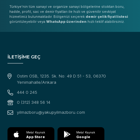
Türkiye'nin tüm sanayi ve organize sanayi bölgelerine stoktan boru,
hadde, profil, sac ve demir fiyatları ile hızlı ve güvenilir sevkiyat
hizmetimiz bulunmaktadır. Bölgenizi seçerek
demir çelik fiyat listesi
görüntüleyebilir veya
WhatsApp üzerinden
hızlı teklif alabilirsiniz.
İLETİŞİME GEÇ
Ostim OSB, 1235. Sk. No: 49 D:51 - 53, 06370
Yenimahalle/Ankara
444 0 245
0 (312) 348 56 14
yilmazboru@yakupyilmazboru.com
Metal Kaynak
Metal Kaynak
App Store
Google