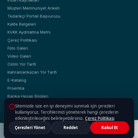
Müşteri Memnuniyet Anketi
Tedarikçi Portalı Başvurusu
Kalite Belgeleri
KVKK Aydnlatma Metni
Çerez Politikası
Foto Galeri
Video Galeri
Ostim Yol Tarifi
Kahramankazan Yol Tarifi
E-Katalog
Proemtia
Banka Hesap Bilgileri
Sitemizde size en iyi deneyimi sunmak için çerezleri
kullanıyoruz. Tercihlerinizi yöneterek hangi çerezlerin
etkinleştirileceğini belirleyebilirsiniz.
Çerez Politikası
© Copyright 2019 - 2026 | Yakup Yılmaz Boru Profil A.Ş. |
Çerezleri Yönet
Reddet
Kabul Et
Web :
2H Web
Adres
Güncel Fiyatlar
Malzeme Ara
Hesaplama
İletişim