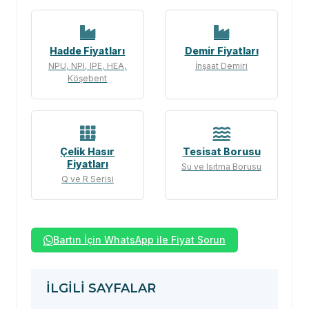
Hadde Fiyatları
Demir Fiyatları
NPU, NPI, IPE, HEA,
İnşaat Demiri
Köşebent
Çelik Hasır
Tesisat Borusu
Fiyatları
Su ve Isıtma Borusu
Q ve R Serisi
Bartın İçin WhatsApp ile Fiyat Sorun
İLGILI SAYFALAR