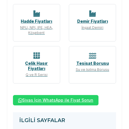
Hadde Fiyatları
Demir Fiyatları
NPU, NPI, IPE, HEA,
İnşaat Demiri
Köşebent
Çelik Hasır
Tesisat Borusu
Fiyatları
Su ve Isıtma Borusu
Q ve R Serisi
Sivas İçin WhatsApp ile Fiyat Sorun
İLGILI SAYFALAR