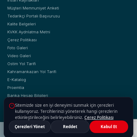
Müşteri Memnuniyet Anketi
Tedarikçi Portalı Başvurusu
Kalite Belgeleri
KVKK Aydnlatma Metni
Çerez Politikası
Foto Galeri
Video Galeri
Ostim Yol Tarifi
Kahramankazan Yol Tarifi
E-Katalog
Proemtia
Banka Hesap Bilgileri
Sitemizde size en iyi deneyimi sunmak için çerezleri
kullanıyoruz. Tercihlerinizi yöneterek hangi çerezlerin
etkinleştirileceğini belirleyebilirsiniz.
Çerez Politikası
© Copyright 2019 - 2026 | Yakup Yılmaz Boru Profil A.Ş. |
Çerezleri Yönet
Reddet
Kabul Et
Web :
2H Web
Adres
Güncel Fiyatlar
Malzeme Ara
Hesaplama
İletişim