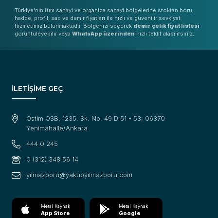
Türkiye'nin tüm sanayi ve organize sanayi bölgelerine stoktan boru,
hadde, profil, sac ve demir fiyatları ile hızlı ve güvenilir sevkiyat
hizmetimiz bulunmaktadır. Bölgenizi seçerek
demir çelik fiyat listesi
görüntüleyebilir veya
WhatsApp üzerinden
hızlı teklif alabilirsiniz.
İLETİŞİME GEÇ
Ostim OSB, 1235. Sk. No: 49 D:51 - 53, 06370
Yenimahalle/Ankara
444 0 245
0 (312) 348 56 14
yilmazboru@yakupyilmazboru.com
Metal Kaynak
Metal Kaynak
App Store
Google