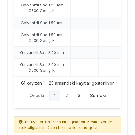
Galvanizli Sac 1.20 mm
—
42,8
(1500 Genişlik)
Galvanizli Sac 1.50 mm
—
42,4
Galvanizli Sac 1.50 mm
—
42,6
(1500 Genişlik)
Galvanizli Sac 2.00 mm
—
41,
Galvanizli Sac 2.00 mm
—
42,0
(1500 Genişlik)
61 kayıttan 1 - 25 arasındaki kayıtlar gösteriliyor
Önceki
1
2
3
Sonraki
Bu fiyatlar referans niteliğindedir. Kesin fiyat ve
stok bilgisi için lütfen bizimle iletişime geçin.