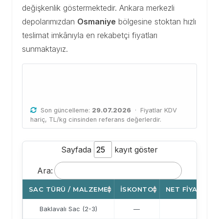
değişkenlik göstermektedir. Ankara merkezli
depolarımızdan
Osmaniye
bölgesine stoktan hızlı
teslimat imkânıyla en rekabetçi fiyatları
sunmaktayız.
Osmaniye Güncel Sac
Fiyatları
Son güncelleme:
29.07.2026
· Fiyatlar KDV
hariç, TL/kg cinsinden referans değerlerdir.
Sayfada
kayıt göster
Ara:
SAC TÜRÜ / MALZEME
İSKONTO
NET FIYAT (TL
Baklavalı Sac (2-3)
—
41,6