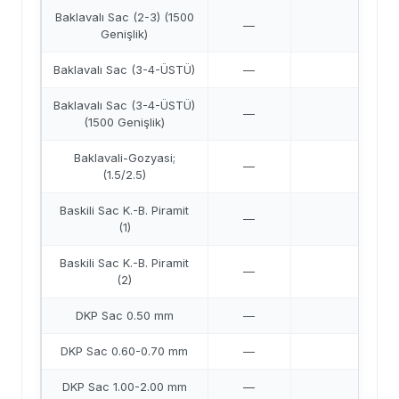
Baklavalı Sac (2-3) (1500
—
41,9
Genişlik)
Baklavalı Sac (3-4-ÜSTÜ)
—
41,
Baklavalı Sac (3-4-ÜSTÜ)
—
41,4
(1500 Genişlik)
Baklavali-Gozyasi;
—
41,6
(1.5/2.5)
Baskili Sac K.-B. Piramit
—
49,2
(1)
Baskili Sac K.-B. Piramit
—
41,2
(2)
DKP Sac 0.50 mm
—
42,1
DKP Sac 0.60-0.70 mm
—
42,0
DKP Sac 1.00-2.00 mm
—
41,6