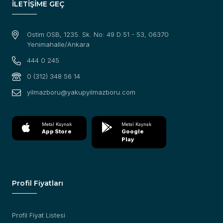
İLETİŞİME GEÇ
Ostim OSB, 1235. Sk. No: 49 D:51 - 53, 06370
Yenimahalle/Ankara
444 0 245
0 (312) 348 56 14
yilmazboru@yakupyilmazboru.com
Metal Kaynak
Metal Kaynak
App Store
Google
Play
Profil Fiyatları
Profil Fiyat Listesi