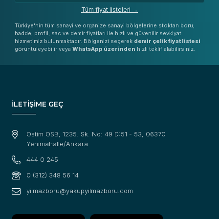
Tüm fiyat listeleri →
Türkiye'nin tüm sanayi ve organize sanayi bölgelerine stoktan boru,
hadde, profil, sac ve demir fiyatları ile hızlı ve güvenilir sevkiyat
hizmetimiz bulunmaktadır. Bölgenizi seçerek
demir çelik fiyat listesi
görüntüleyebilir veya
WhatsApp üzerinden
hızlı teklif alabilirsiniz.
İLETİŞİME GEÇ
Ostim OSB, 1235. Sk. No: 49 D:51 - 53, 06370
Yenimahalle/Ankara
444 0 245
0 (312) 348 56 14
yilmazboru@yakupyilmazboru.com