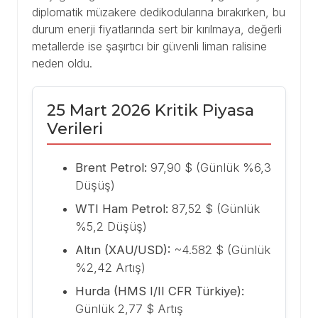
diplomatik müzakere dedikodularına bırakırken, bu
durum enerji fiyatlarında sert bir kırılmaya, değerli
metallerde ise şaşırtıcı bir güvenli liman ralisine
neden oldu.
25 Mart 2026 Kritik Piyasa
Verileri
Brent Petrol:
97,90 $ (Günlük %6,3
Düşüş)
WTI Ham Petrol:
87,52 $ (Günlük
%5,2 Düşüş)
Altın (XAU/USD):
~4.582 $ (Günlük
%2,42 Artış)
Hurda (HMS I/II CFR Türkiye):
Günlük 2,77 $ Artış