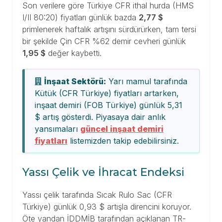
Son verilere göre Türkiye CFR ithal hurda (HMS
I/II 80:20) fiyatları günlük bazda
2,77 $
primlenerek haftalık artışını sürdürürken, tam tersi
bir şekilde Çin CFR %62 demir cevheri günlük
1,95 $
değer kaybetti.
İnşaat Sektörü:
Yarı mamul tarafında
Kütük (CFR Türkiye) fiyatları artarken,
inşaat demiri (FOB Türkiye) günlük 5,31
$ artış gösterdi. Piyasaya dair anlık
yansımaları
güncel inşaat demiri
fiyatları
listemizden takip edebilirsiniz.
Yassı Çelik ve İhracat Endeksi
Yassı çelik tarafında Sıcak Rulo Sac (CFR
Türkiye) günlük 0,93 $ artışla direncini koruyor.
Öte yandan İDDMİB tarafından açıklanan TR-