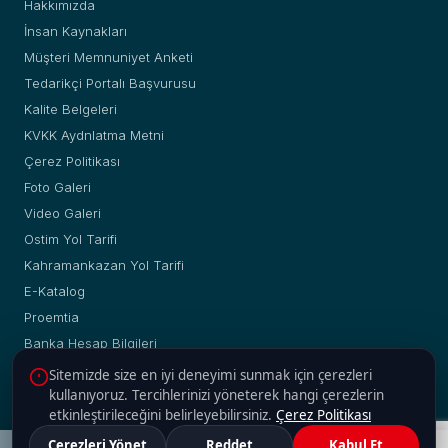
Hakkımızda
İnsan Kaynakları
Müşteri Memnuniyet Anketi
Tedarikçi Portalı Başvurusu
Kalite Belgeleri
KVKK Aydnlatma Metni
Çerez Politikası
Foto Galeri
Video Galeri
Ostim Yol Tarifi
Kahramankazan Yol Tarifi
E-Katalog
Proemtia
Banka Hesap Bilgileri
Sitemizde size en iyi deneyimi sunmak için çerezleri
kullanıyoruz. Tercihlerinizi yöneterek hangi çerezlerin
etkinleştirileceğini belirleyebilirsiniz.
Çerez Politikası
© Copyright 2019 - 2026 | Yakup Yılmaz Boru Profil A.Ş. |
Çerezleri Yönet
Reddet
Kabul Et