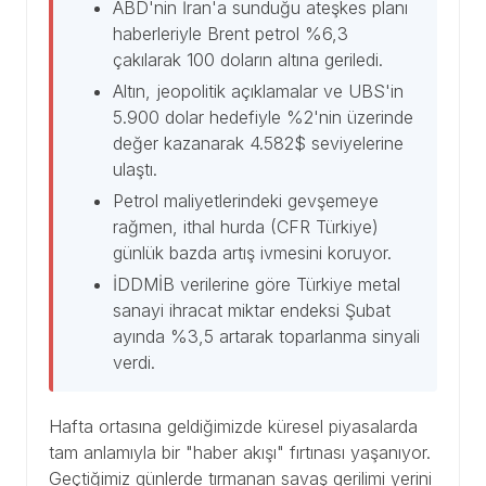
ABD'nin İran'a sunduğu ateşkes planı
haberleriyle Brent petrol %6,3
çakılarak 100 doların altına geriledi.
Altın, jeopolitik açıklamalar ve UBS'in
5.900 dolar hedefiyle %2'nin üzerinde
değer kazanarak 4.582$ seviyelerine
ulaştı.
Petrol maliyetlerindeki gevşemeye
rağmen, ithal hurda (CFR Türkiye)
günlük bazda artış ivmesini koruyor.
İDDMİB verilerine göre Türkiye metal
sanayi ihracat miktar endeksi Şubat
ayında %3,5 artarak toparlanma sinyali
verdi.
Hafta ortasına geldiğimizde küresel piyasalarda
tam anlamıyla bir "haber akışı" fırtınası yaşanıyor.
Geçtiğimiz günlerde tırmanan savaş gerilimi yerini