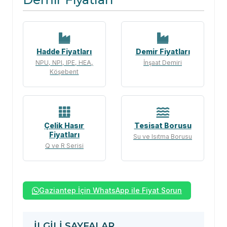
Hadde Fiyatları
Demir Fiyatları
NPU, NPI, IPE, HEA,
İnşaat Demiri
Köşebent
Çelik Hasır
Tesisat Borusu
Fiyatları
Su ve Isıtma Borusu
Q ve R Serisi
Gaziantep İçin WhatsApp ile Fiyat Sorun
İLGILI SAYFALAR