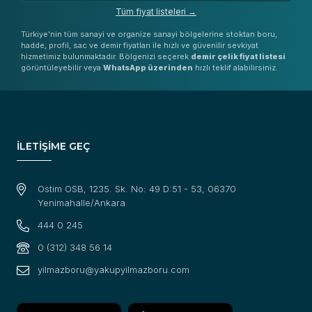
Tüm fiyat listeleri →
Türkiye'nin tüm sanayi ve organize sanayi bölgelerine stoktan boru,
hadde, profil, sac ve demir fiyatları ile hızlı ve güvenilir sevkiyat
hizmetimiz bulunmaktadır. Bölgenizi seçerek
demir çelik fiyat listesi
görüntüleyebilir veya
WhatsApp üzerinden
hızlı teklif alabilirsiniz.
İLETİŞİME GEÇ
Ostim OSB, 1235. Sk. No: 49 D:51 - 53, 06370
Yenimahalle/Ankara
444 0 245
0 (312) 348 56 14
yilmazboru@yakupyilmazboru.com