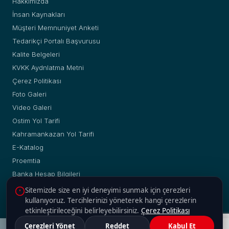
Hakkımızda
İnsan Kaynakları
Müşteri Memnuniyet Anketi
Tedarikçi Portalı Başvurusu
Kalite Belgeleri
KVKK Aydnlatma Metni
Çerez Politikası
Foto Galeri
Video Galeri
Ostim Yol Tarifi
Kahramankazan Yol Tarifi
E-Katalog
Proemtia
Banka Hesap Bilgileri
Sitemizde size en iyi deneyimi sunmak için çerezleri
kullanıyoruz. Tercihlerinizi yöneterek hangi çerezlerin
etkinleştirileceğini belirleyebilirsiniz.
Çerez Politikası
© Copyright 2019 - 2026 | Yakup Yılmaz Boru Profil A.Ş. |
Çerezleri Yönet
Reddet
Kabul Et