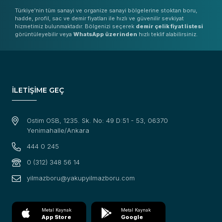
Türkiye'nin tüm sanayi ve organize sanayi bölgelerine stoktan boru,
hadde, profil, sac ve demir fiyatları ile hızlı ve güvenilir sevkiyat
hizmetimiz bulunmaktadır. Bölgenizi seçerek
demir çelik fiyat listesi
görüntüleyebilir veya
WhatsApp üzerinden
hızlı teklif alabilirsiniz.
İLETİŞİME GEÇ
Ostim OSB, 1235. Sk. No: 49 D:51 - 53, 06370
Yenimahalle/Ankara
444 0 245
0 (312) 348 56 14
yilmazboru@yakupyilmazboru.com
Metal Kaynak
Metal Kaynak
App Store
Google