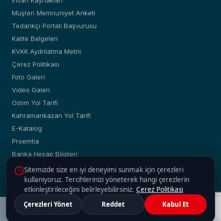
Müşteri Memnuniyet Anketi
Tedarikçi Portalı Başvurusu
Kalite Belgeleri
KVKK Aydnlatma Metni
Çerez Politikası
Foto Galeri
Video Galeri
Ostim Yol Tarifi
Kahramankazan Yol Tarifi
E-Katalog
Proemtia
Banka Hesap Bilgileri
Sitemizde size en iyi deneyimi sunmak için çerezleri
kullanıyoruz. Tercihlerinizi yöneterek hangi çerezlerin
etkinleştirileceğini belirleyebilirsiniz.
Çerez Politikası
© Copyright 2019 - 2026 | Yakup Yılmaz Boru Profil A.Ş. |
Çerezleri Yönet
Reddet
Kabul Et
Web :
2H Web
Adres
Güncel Fiyatlar
Malzeme Ara
Hesaplama
İletişim