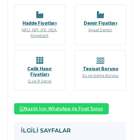
Hadde Fiyatları
Demir Fiyatları
NPU, NPI, IPE, HEA,
İnşaat Demiri
Köşebent
Çelik Hasır
Tesisat Borusu
Fiyatları
Su ve Isıtma Borusu
Q ve R Serisi
Nazilli İçin WhatsApp ile Fiyat Sorun
İLGILI SAYFALAR