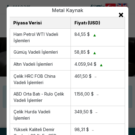
444 0 245
Metal Kaynak
×
Piyasa Verisi
Fiyatı (USD)
Ham Petrol WTI Vadeli
84,55 $
▲
İşlemleri
Duyurular
Gümüş Vadeli İşlemleri
58,85 $
▲
Anasayfa
Duyurular
Altın Vadeli İşlemleri
4.059,94 $
▲
Çelik HRC FOB China
461,50 $
−
Vadeli İşlemleri
Henüz hiç haber yayınlanmamış. Lütfen daha
ABD Orta Batı - Rulo Çelik
1.156,00 $
−
sonra tekrar ziyaret ediniz.
Vadeli İşlemler
Çelik Hurda Vadeli
349,50 $
−
İşlemleri
Yüksek Kaliteli Demir
98,31 $
−