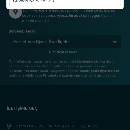
Cevheri 62 % Fe CFR
Türkiye Geneli Sevkiyat Ağımız
Tüm il ve ilçelere hadde, sac, profil, demir çelik, trapez
sevkiyatı yapıyoruz. Ayrıca,
İhracat
için uygun fiyatlarla
destek olabiliriz.
Bölgenizi seçin:
Tüm fiyat listeleri →
Türkiye'nin tüm sanayi ve organize sanayi bölgelerine stoktan boru,
hadde, profil, sac ve demir fiyatları ile hızlı ve güvenilir sevkiyat
hizmetimiz bulunmaktadır. Bölgenizi seçerek
demir çelik fiyat listesi
görüntüleyebilir veya
WhatsApp üzerinden
hızlı teklif alabilirsiniz.
İLETİŞİME GEÇ
Ostim OSB, 1235. Sk. No: 49 D:51 - 53, 06370